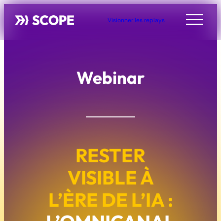
Visionner les replays
Webinar
RESTER
VISIBLE À
L’ÈRE DE L’IA :